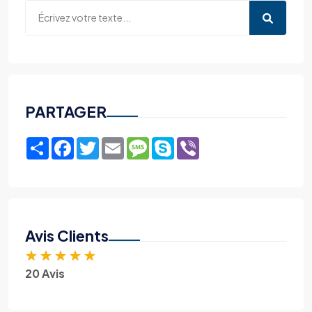
PARTAGER
Share
Facebook
Twitter
Email
Message
Skype
Viber
Avis Clients
★
★
★
★
★
20 Avis