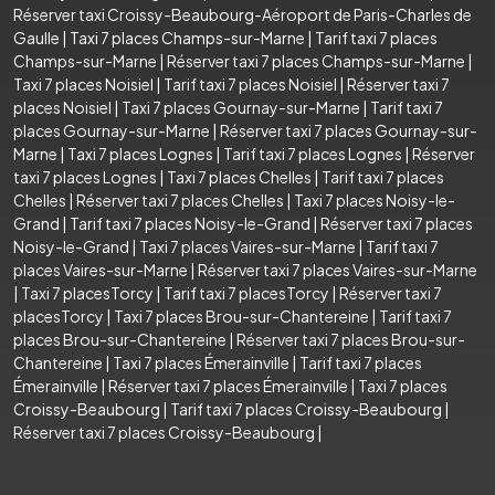
Réserver taxi Croissy-Beaubourg-Aéroport de Paris-Charles de
Gaulle
|
Taxi 7 places Champs-sur-Marne
|
Tarif taxi 7 places
Champs-sur-Marne
|
Réserver taxi 7 places Champs-sur-Marne
|
Taxi 7 places Noisiel
|
Tarif taxi 7 places Noisiel
|
Réserver taxi 7
places Noisiel
|
Taxi 7 places Gournay-sur-Marne
|
Tarif taxi 7
places Gournay-sur-Marne
|
Réserver taxi 7 places Gournay-sur-
Marne
|
Taxi 7 places Lognes
|
Tarif taxi 7 places Lognes
|
Réserver
taxi 7 places Lognes
|
Taxi 7 places Chelles
|
Tarif taxi 7 places
Chelles
|
Réserver taxi 7 places Chelles
|
Taxi 7 places Noisy-le-
Grand
|
Tarif taxi 7 places Noisy-le-Grand
|
Réserver taxi 7 places
Noisy-le-Grand
|
Taxi 7 places Vaires-sur-Marne
|
Tarif taxi 7
places Vaires-sur-Marne
|
Réserver taxi 7 places Vaires-sur-Marne
|
Taxi 7 placesTorcy
|
Tarif taxi 7 placesTorcy
|
Réserver taxi 7
placesTorcy
|
Taxi 7 places Brou-sur-Chantereine
|
Tarif taxi 7
places Brou-sur-Chantereine
|
Réserver taxi 7 places Brou-sur-
Chantereine
|
Taxi 7 places Émerainville
|
Tarif taxi 7 places
Émerainville
|
Réserver taxi 7 places Émerainville
|
Taxi 7 places
Croissy-Beaubourg
|
Tarif taxi 7 places Croissy-Beaubourg
|
Réserver taxi 7 places Croissy-Beaubourg
|