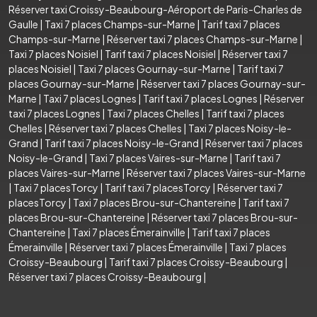
Réserver taxi Croissy-Beaubourg-Aéroport de Paris-Charles de
Gaulle
|
Taxi 7 places Champs-sur-Marne
|
Tarif taxi 7 places
Champs-sur-Marne
|
Réserver taxi 7 places Champs-sur-Marne
|
Taxi 7 places Noisiel
|
Tarif taxi 7 places Noisiel
|
Réserver taxi 7
places Noisiel
|
Taxi 7 places Gournay-sur-Marne
|
Tarif taxi 7
places Gournay-sur-Marne
|
Réserver taxi 7 places Gournay-sur-
Marne
|
Taxi 7 places Lognes
|
Tarif taxi 7 places Lognes
|
Réserver
taxi 7 places Lognes
|
Taxi 7 places Chelles
|
Tarif taxi 7 places
Chelles
|
Réserver taxi 7 places Chelles
|
Taxi 7 places Noisy-le-
Grand
|
Tarif taxi 7 places Noisy-le-Grand
|
Réserver taxi 7 places
Noisy-le-Grand
|
Taxi 7 places Vaires-sur-Marne
|
Tarif taxi 7
places Vaires-sur-Marne
|
Réserver taxi 7 places Vaires-sur-Marne
|
Taxi 7 placesTorcy
|
Tarif taxi 7 placesTorcy
|
Réserver taxi 7
placesTorcy
|
Taxi 7 places Brou-sur-Chantereine
|
Tarif taxi 7
places Brou-sur-Chantereine
|
Réserver taxi 7 places Brou-sur-
Chantereine
|
Taxi 7 places Émerainville
|
Tarif taxi 7 places
Émerainville
|
Réserver taxi 7 places Émerainville
|
Taxi 7 places
Croissy-Beaubourg
|
Tarif taxi 7 places Croissy-Beaubourg
|
Réserver taxi 7 places Croissy-Beaubourg
|