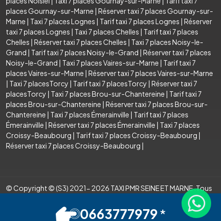
places Noisiel
|
Taxi 7 places Gournay-sur-Marne
|
Tarif taxi 7
places Gournay-sur-Marne
|
Réserver taxi 7 places Gournay-sur-
Marne
|
Taxi 7 places Lognes
|
Tarif taxi 7 places Lognes
|
Réserver
taxi 7 places Lognes
|
Taxi 7 places Chelles
|
Tarif taxi 7 places
Chelles
|
Réserver taxi 7 places Chelles
|
Taxi 7 places Noisy-le-
Grand
|
Tarif taxi 7 places Noisy-le-Grand
|
Réserver taxi 7 places
Noisy-le-Grand
|
Taxi 7 places Vaires-sur-Marne
|
Tarif taxi 7
places Vaires-sur-Marne
|
Réserver taxi 7 places Vaires-sur-Marne
|
Taxi 7 placesTorcy
|
Tarif taxi 7 placesTorcy
|
Réserver taxi 7
placesTorcy
|
Taxi 7 places Brou-sur-Chantereine
|
Tarif taxi 7
places Brou-sur-Chantereine
|
Réserver taxi 7 places Brou-sur-
Chantereine
|
Taxi 7 places Émerainville
|
Tarif taxi 7 places
Émerainville
|
Réserver taxi 7 places Émerainville
|
Taxi 7 places
Croissy-Beaubourg
|
Tarif taxi 7 places Croissy-Beaubourg
|
Réserver taxi 7 places Croissy-Beaubourg
|
© Copyright © (S3) 2021- 2026 TAXI PMR SEINE ET MARNE .Tous
droits réservés . Création par
0663777979
*
Mentions légales
Espace Pro