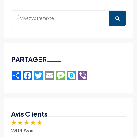
PARTAGER
Share
Facebook
Twitter
Email
Message
Skype
Viber
Avis Clients
★
★
★
★
★
2814 Avis