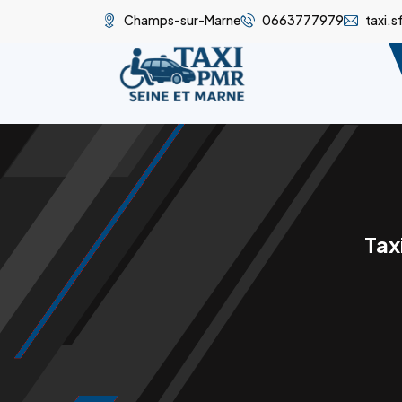
Champs-sur-Marne
0663777979
taxi.
Tax