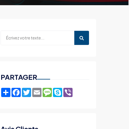
PARTAGER
Share
Facebook
Twitter
Email
Message
Skype
Viber
Avis Clients