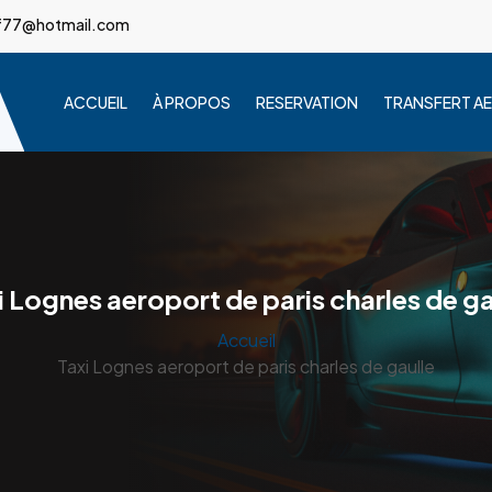
sf77@hotmail.com
ACCUEIL
À PROPOS
RESERVATION
TRANSFERT A
i Lognes aeroport de paris charles de ga
Accueil
Taxi Lognes aeroport de paris charles de gaulle