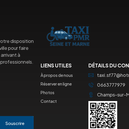
otre disposition
lle pour faire
arrivant à
professionnels.
LIENS UTILES
DÉTAILS DU CO
taxi.sf77@ho
À propos de nous
Réserver en ligne
0663777979
Photos
Champs-sur-
Contact
Souscrire