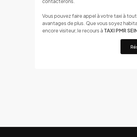
contacterons.
Vous pouvez faire appel à votre taxi à to
avantages de plus. Que vous soyez habitan
encore visiteur, le recours à
TAXI PMR SEI
Rés