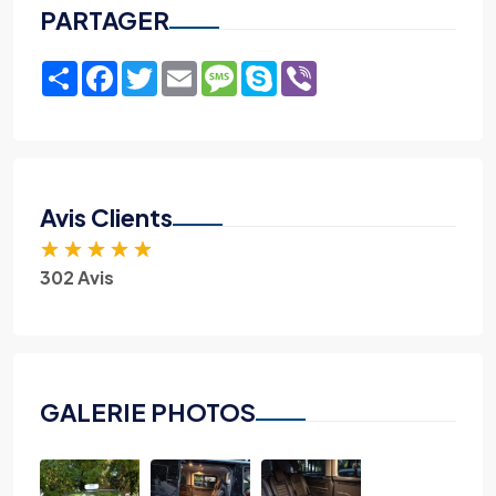
PARTAGER
Share
Facebook
Twitter
Email
Message
Skype
Viber
Avis Clients
★
★
★
★
★
302 Avis
GALERIE PHOTOS