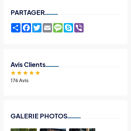
PARTAGER
Share
Facebook
Twitter
Email
Message
Skype
Viber
Avis Clients
★
★
★
★
★
176 Avis
GALERIE PHOTOS